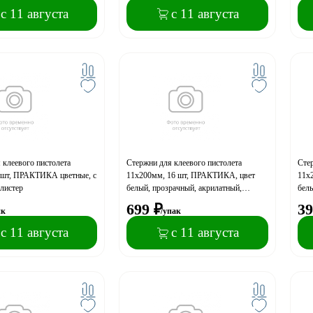
с 11 августа
с 11 августа
 клеевого пистолета
Стержни для клеевого пистолета
Стер
6шт, ПРАКТИКА цветные, с
11х200мм, 16 шт, ПРАКТИКА, цвет
11х
блистер
белый, прозрачный, акрилатный,
белы
усиленный, пакет с подвесом
699
₽
39
пк
/упак
с 11 августа
с 11 августа