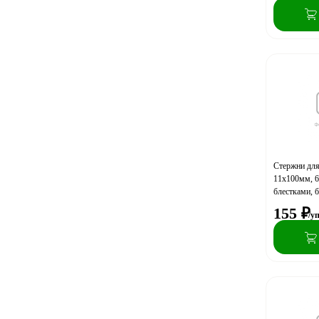
Стержни для
11х100мм, 
блестками, 
155
₽
/у