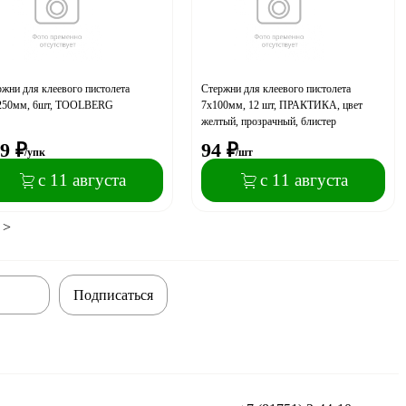
жни для клеевого пистолета
Стержни для клеевого пистолета
250мм, 6шт, TOOLBERG
7х100мм, 12 шт, ПРАКТИКА, цвет
желтый, прозрачный, блистер
9
₽
94
₽
/упк
/шт
с 11 августа
с 11 августа
>
Подписаться