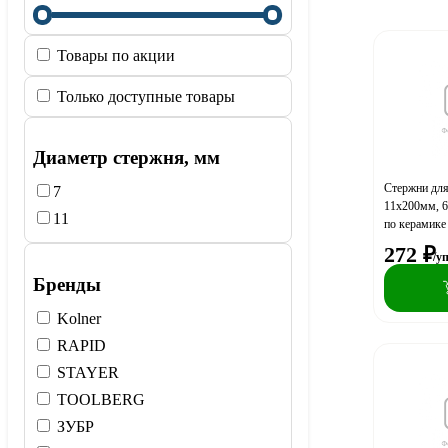
Товары по акции
Только доступные товары
Диаметр стержня, мм
Стержни для
7
11х200мм, 6
11
по керамике
272
₽
/у
Бренды
Kolner
RAPID
STAYER
TOOLBERG
ЗУБР