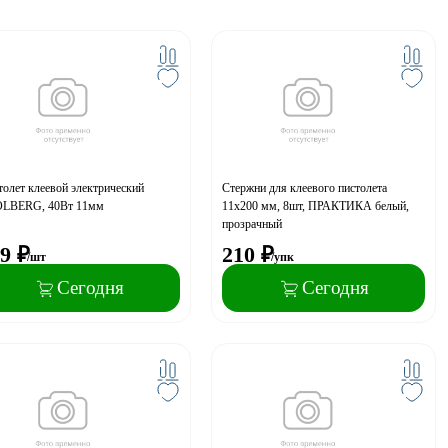
олет клеевой электрический
Стержни для клеевого пистолета
LBERG, 40Вт 11мм
11х200 мм, 8шт, ПРАКТИКА белый,
прозрачный
9
₽
210
₽
/шт
/упк
Сегодня
Сегодня