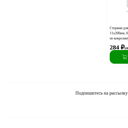
Стержни для
11х200мм, 6
по ковролин
284
₽
/у
Подпишитесь на рассылку и