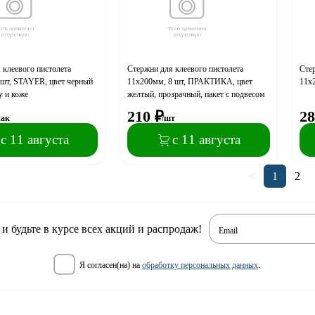
 клеевого пистолета
Стержни для клеевого пистолета
Стер
шт, STAYER, цвет черный
11х200мм, 8 шт, ПРАКТИКА, цвет
11х
у и коже
желтый, прозрачный, пакет с подвесом
210
₽
28
пак
/шт
с 11 августа
с 11 августа
<
1
2
 будьте в курсе всех акций и распродаж!
Email
я согласен(на) на
обработку персональных данных
.