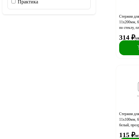
Практика
Стержни для
11х200мм, 
по стеклу, п
314
₽
/у
Стержни для
11х100мм, 
белый, проз
115
₽
/ш