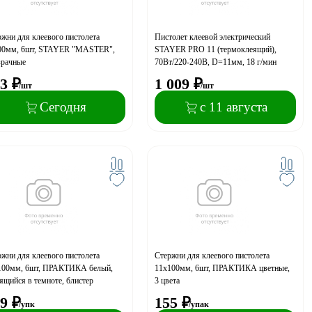
жни для клеевого пистолета
Пистолет клеевой электрический
00мм, 6шт, STAYER "MASTER",
STAYER PRO 11 (термоклеящий),
зрачные
70Вт/220-240В, D=11мм, 18 г/мин
3
₽
1 009
₽
/шт
/шт
Сегодня
с 11 августа
жни для клеевого пистолета
Стержни для клеевого пистолета
100мм, 6шт, ПРАКТИКА белый,
11х100мм, 6шт, ПРАКТИКА цветные,
ящийся в темноте, блистер
3 цвета
9
₽
155
₽
/упк
/упак