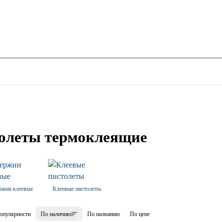
олеты термоклеящие
ржни клеевые
Клеевые пистолеты
опулярности
По наличию
По названию
По цене