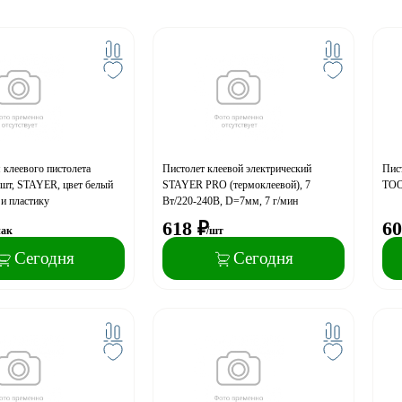
 клеевого пистолета
Пистолет клеевой электрический
Пист
шт, STAYER, цвет белый
STAYER PRO (термоклеевой), 7
TOO
 и пластику
Вт/220-240В, D=7мм, 7 г/мин
618
₽
60
пак
/шт
Сегодня
Сегодня