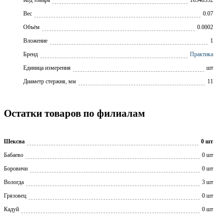
Вес
0.07
Объём
0.0002
Вложение
1
Бренд
Практика
Единица измерения
шт
Диаметр стержня, мм
11
Остатки товаров по филиалам
Шексна
0 шт
Бабаево
0 шт
Боровичи
0 шт
Вологда
3 шт
Грязовец
0 шт
Кадуй
0 шт