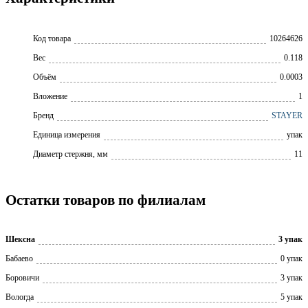
Код товара
10264626
Вес
0.118
Объём
0.0003
Вложение
1
Бренд
STAYER
Единица измерения
упак
Диаметр стержня, мм
11
Остатки товаров по филиалам
Шексна
3 упак
Бабаево
0 упак
Боровичи
3 упак
Вологда
5 упак