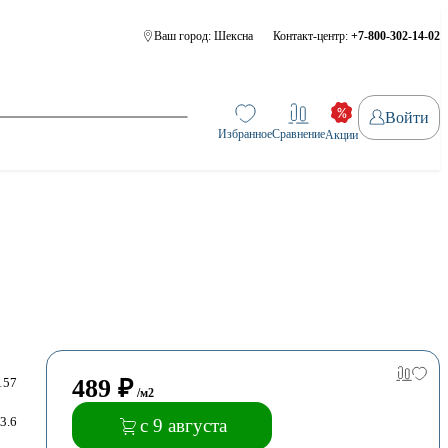
Ваш город:
Шексна
Контакт-центр:
+7-800-302-14-02
Войти
Избранное
Сравнение
Акции
489
₽
157
/м2
3.6
с 9 августа