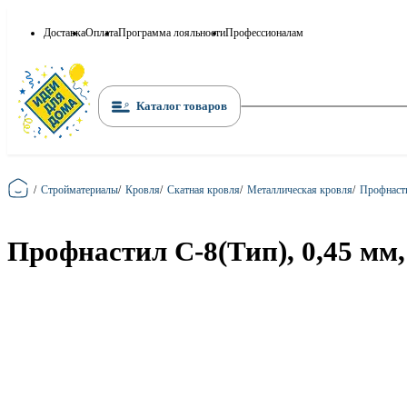
Доставка
Оплата
Программа лояльности
Профессионалам
Каталог товаров
Главная
/
Стройматериалы
/
Кровля
/
Скатная кровля
/
Металлическая кровля
/
Профнаст
Профнастил С-8(Тип), 0,45 мм