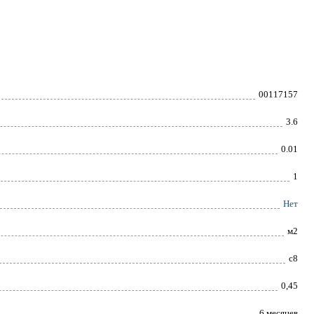
00117157
3.6
0.01
1
Нет
м2
с8
0,45
6 месяцев