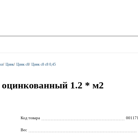
ил
/
Цинк
/
Цинк с8
/
Цинк с8 с8 0,45
, оцинкованный 1.2 * м2
Код товара
00117
Вес