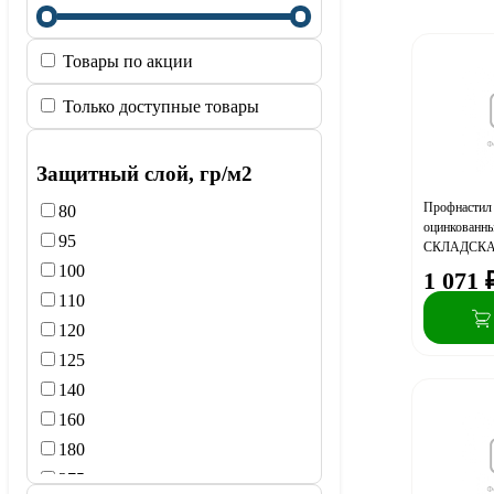
Товары по акции
Только доступные товары
Защитный слой, гр/м2
Профнастил 
80
оцинкованный
95
СКЛАДСК
100
1 071
110
120
125
140
160
180
275