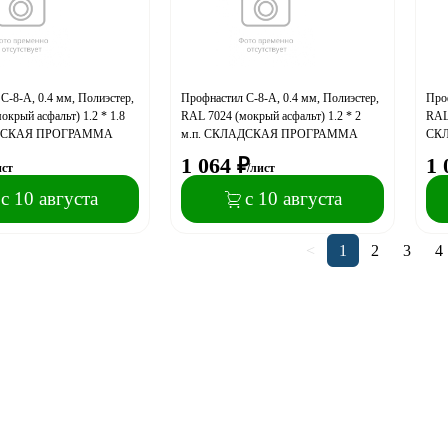
С-8-A, 0.4 мм, Полиэстер,
Профнастил С-8-A, 0.4 мм, Полиэстер,
Проф
окрый асфальт) 1.2 * 1.8
RAL 7024 (мокрый асфальт) 1.2 * 2
RAL 
АДСКАЯ ПРОГРАММА
м.п. СКЛАДСКАЯ ПРОГРАММА
СК
1 064
₽
1 
ист
/лист
с 10 августа
с 10 августа
<
1
2
3
4