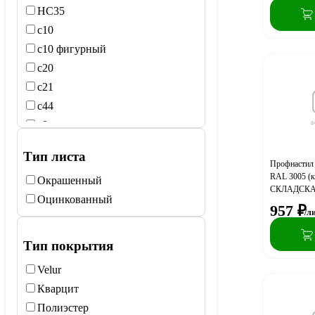
НС35
с10
с10 фигурный
с20
с21
с44
с8
Тип листа
Профнастил 
RAL 3005 (кр
Окрашенный
СКЛАДСК
Оцинкованный
957
₽
/л
Тип покрытия
Velur
Кварцит
Полиэстер