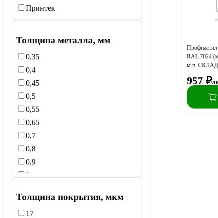
Принтек
Толщина металла, мм
Профнастил 
0,35
RAL 7024 (м
м.п. СКЛ
0,4
957
₽
/л
0,45
0,5
0,55
0,65
0,7
0,8
0,9
1
Толщина покрытия, мкм
17