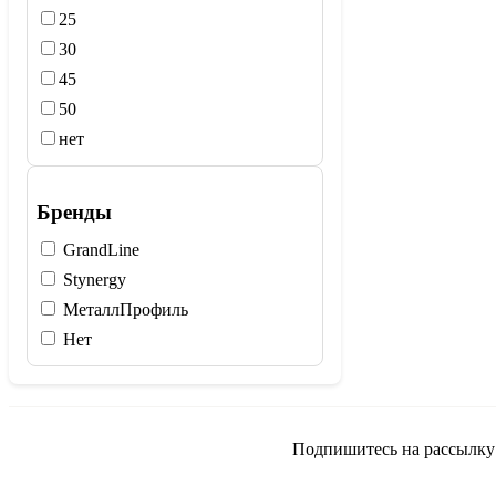
25
30
45
50
нет
Бренды
GrandLine
Stynergy
МеталлПрофиль
Нет
Подпишитесь на рассылку и