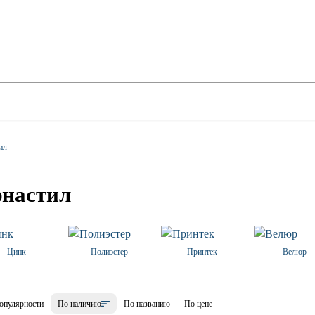
ил
настил
Цинк
Полиэстер
Принтек
Велюр
опулярности
По наличию
По названию
По цене