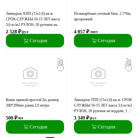
Линокром ХПП (15х1,0) кв.м.
Поликарбонат сотовый 6мм, 2.1*6м,
СРОК СЛУЖБЫ 10-15 ЛЕТ масса
прозрачный
3,6 кг/м2 РУЛОН, 20 рулонов на
поддоне 18 паллет в фуре
2 528
₽
4 057
₽
/рул
/лист
Сегодня
Сегодня
Конек прямой-простой Zn, размер
Линокром ТПП (15х1,0) кв.м. СРОК
200*200мм длина 2,0 метра
СЛУЖБЫ 10-15 ЛЕТ масса 3,6 кг/м2
РУЛОН, 20 рулонов на поддоне, 18
паллет в фуре
500
₽
3 349
₽
/шт
/рул
Сегодня
Сегодня