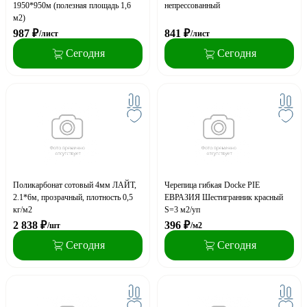
1950*950м (полезная площадь 1,6
непрессованный
м2)
987
₽
841
₽
/лист
/лист
Сегодня
Сегодня
Поликарбонат сотовый 4мм ЛАЙТ,
Черепица гибкая Docke PIE
2.1*6м, прозрачный, плотность 0,5
ЕВРАЗИЯ Шестигранник красный
кг/м2
S=3 м2/уп
2 838
₽
396
₽
/шт
/м2
Сегодня
Сегодня