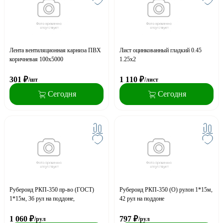
Лента вентиляционная карниза ПВХ
Лист оцинкованный гладкий 0.45
коричневая 100х5000
1.25x2
301
₽
1 110
₽
/шт
/лист
Сегодня
Сегодня
Рубероид РКП-350 пр-во (ГОСТ)
Рубероид РКП-350 (О) рулон 1*15м,
1*15м, 36 рул на поддоне,
42 рул на поддоне
1 060
₽
797
₽
/рул
/рул