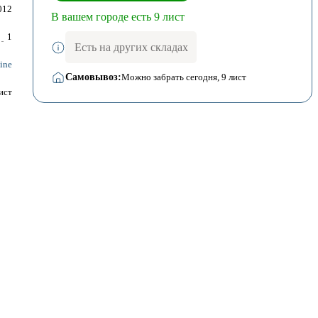
012
В вашем городе есть 9 лист
1
Есть на других складах
ine
Самовывоз:
Можно забрать сегодня
, 9 лист
ист