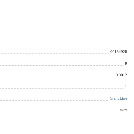
00134928
9
0.0012
1
GrandLine
лист