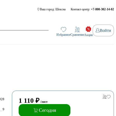
Ваш город:
Шексна
Контакт-центр:
+7-800-302-14-02
Войти
Избранное
Сравнение
Акции
1 110
₽
928
/лист
9
Сегодня