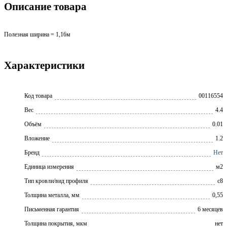
Описание товара
Полезная ширина = 1,16м
Характеристики
Код товара
00116554
Вес
4.4
Объём
0.01
Вложение
1.2
Бренд
Нет
Единица измерения
м2
Тип кровли/вид профиля
с8
Толщина металла, мм
0,55
Письменная гарантия
6 месяцев
Толщина покрытия, мкм
нет