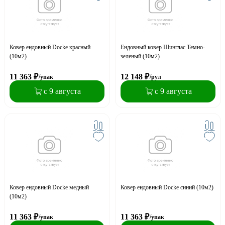
Ковер ендовный Docke красный
Ендовный ковер Шинглас Темно-
(10м2)
зеленый (10м2)
11 363
₽
12 148
₽
/упак
/рул
с 9 августа
с 9 августа
Ковер ендовный Docke медный
Ковер ендовный Docke синий (10м2)
(10м2)
11 363
₽
11 363
₽
/упак
/упак