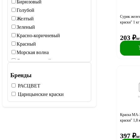
Бирюзовый
Голубой
Сурик желе
Желтый
краски" 1 кг
Зеленый
Красно-коричневый
203
₽
/ш
Красный
Морская волна
Светло-зеленый
Серый
Бренды
Синий
РАСЦВЕТ
Черный
Царицынские краски
Ярко-зеленый
Краска МА-
краски" 1,8 
397
₽
/ш