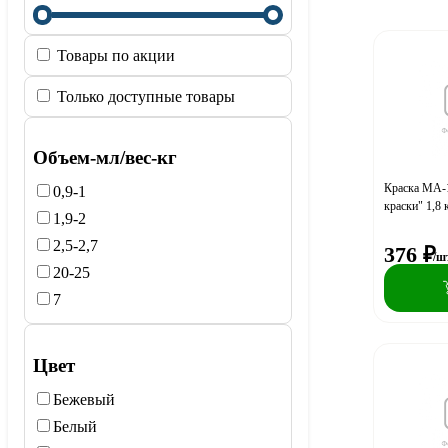
Товары по акции
Только доступные товары
Объем-мл/вес-кг
Краска МА-
0,9-1
краски" 1,8 
1,9-2
2,5-2,7
376
₽
/ш
20-25
7
Цвет
Бежевый
Белый