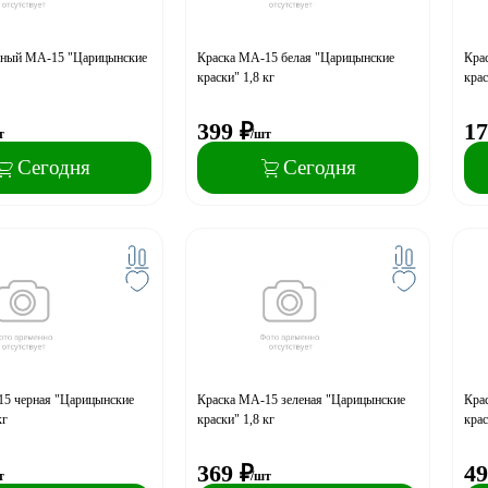
зный МА-15 "Царицынские
Краска МА-15 белая "Царицынские
Кра
краски" 1,8 кг
крас
399
₽
17
т
/шт
Сегодня
Сегодня
15 черная "Царицынские
Краска МА-15 зеленая "Царицынские
Кра
кг
краски" 1,8 кг
крас
369
₽
49
т
/шт