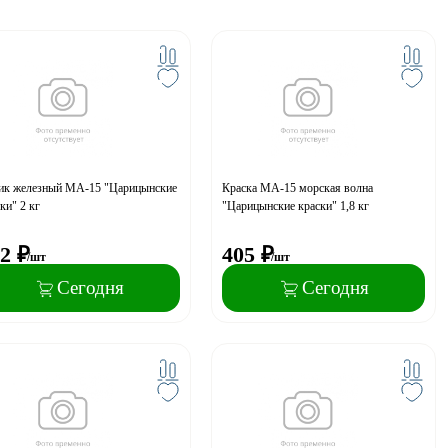
ик железный МА-15 "Царицынские
Краска МА-15 морская волна
ки" 2 кг
"Царицынские краски" 1,8 кг
2
₽
405
₽
/шт
/шт
Сегодня
Сегодня