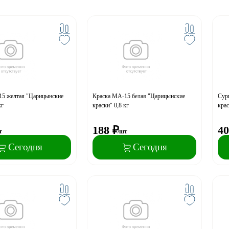
15 желтая "Царицынские
Краска МА-15 белая "Царицынские
Сур
кг
краски" 0,8 кг
крас
188
₽
40
т
/шт
Сегодня
Сегодня