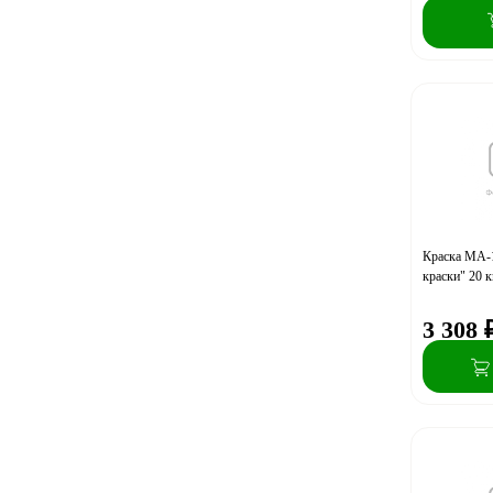
Краска МА-
краски" 20 к
3 308