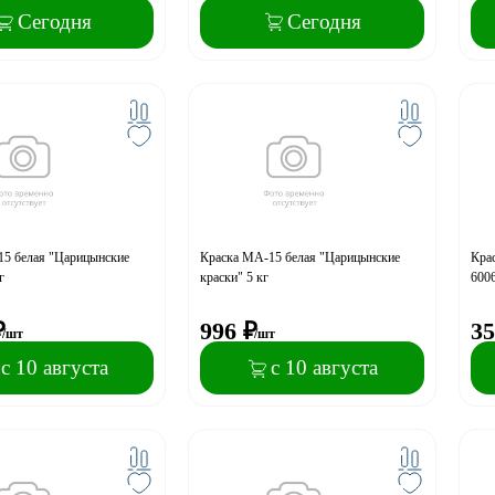
Сегодня
Сегодня
15 белая "Царицынские
Краска МА-15 белая "Царицынские
Кра
г
краски" 5 кг
600
₽
996
₽
35
/шт
/шт
с 10 августа
с 10 августа