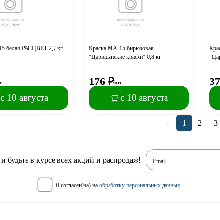
5 белая РАСЦВЕТ 2,7 кг
Краска МА-15 бирюзовая
Кра
"Царицынские краски" 0,8 кг
"Цар
176
₽
37
т
/шт
с 10 августа
с 10 августа
<
1
2
3
 будьте в курсе всех акций и распродаж!
Email
я согласен(на) на
обработку персональных данных
.