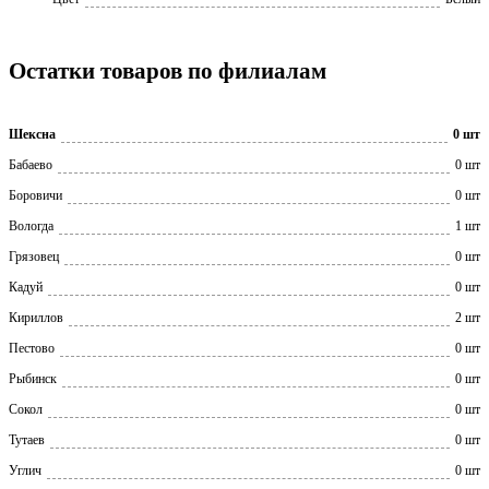
Остатки товаров по филиалам
Шексна
0 шт
Бабаево
0 шт
Боровичи
0 шт
Вологда
1 шт
Грязовец
0 шт
Кадуй
0 шт
Кириллов
2 шт
Пестово
0 шт
Рыбинск
0 шт
Сокол
0 шт
Тутаев
0 шт
Углич
0 шт