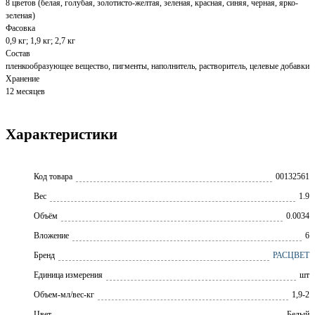
8 цветов (белая, голубая, золотисто-желтая, зеленая, красная, синяя, черная, ярко-
зеленая)
Фасовка
0,9 кг; 1,9 кг; 2,7 кг
Состав
пленкообразующее вещество, пигменты, наполнитель, растворитель, целевые добавки
Хранение
12 месяцев
Характеристики
Код товара
00132561
Вес
1.9
Объём
0.0034
Вложение
6
Бренд
РАСЦВЕТ
Единица измерения
шт
Объем-мл/вес-кг
1,9-2
Цвет
Белый