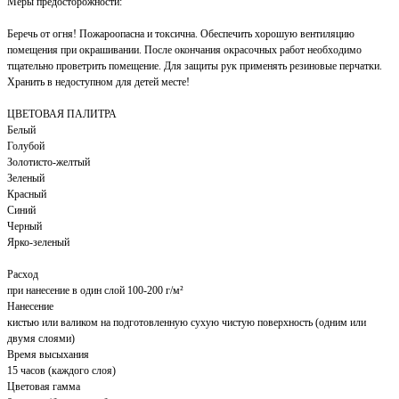
Меры предосторожности:
Беречь от огня! Пожароопасна и токсична. Обеспечить хорошую вентиляцию
помещения при окрашивании. После окончания окрасочных работ необходимо
тщательно проветрить помещение. Для защиты рук применять резиновые перчатки.
Хранить в недоступном для детей месте!
ЦВЕТОВАЯ ПАЛИТРА
Белый
Голубой
Золотисто-желтый
Зеленый
Красный
Синий
Черный
Ярко-зеленый
Расход
при нанесение в один слой 100-200 г/м²
Нанесение
кистью или валиком на подготовленную сухую чистую поверхность (одним или
двумя слоями)
Время высыхания
15 часов (каждого слоя)
Цветовая гамма