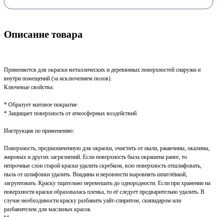
Описание товара
Применяется для окраски металлических и деревянных поверхностей снаружи и
внутри помещений (за исключением полов).
Ключевые свойства:
* Образует матовое покрытие
* Защищает поверхность от атмосферных воздействий
Инструкция по применению:
Поверхность, предназначенную для окраски, очистить от пыли, ржавчины, окалины,
жировых и других загрязнений. Если поверхность была окрашена ранее, то
непрочные слои старой краски удалить скребком, всю поверхность отшлифовать,
пыль от шлифовки удалить. Впадины и неровности выровнять шпатлёвкой,
загрунтовать. Краску тщательно перемешать до однородности. Если при хранении на
поверхности краски образовалась пленка, то её следует предварительно удалить. В
случае необходимости краску разбавить уайт-спиритом, скипидаром или
разбавителем для масляных красок