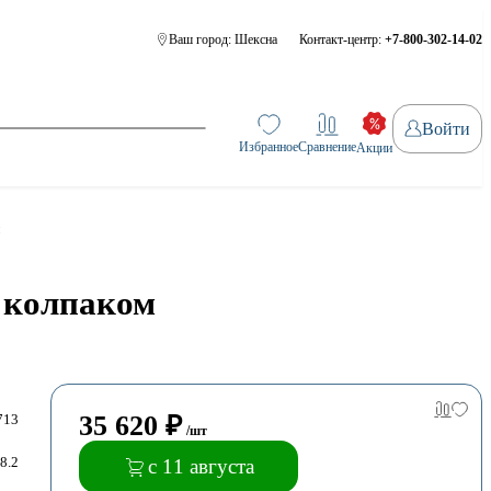
Ваш город:
Шексна
Контакт-центр:
+7-800-302-14-02
Войти
Избранное
Сравнение
Акции
 колпаком
35 620
₽
713
/шт
8.2
с 11 августа