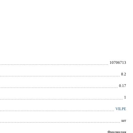
10706713
8.2
0.17
1
VILPE
шт
Финляндия