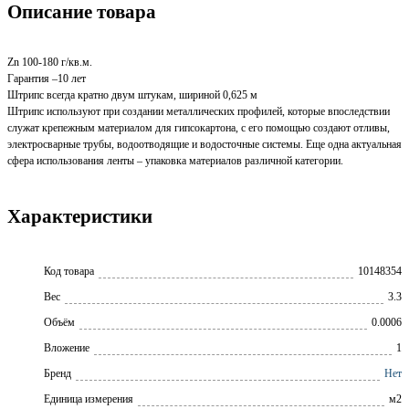
Описание товара
Zn 100-180 г/кв.м.
Гарантия –10 лет
Штрипс всегда кратно двум штукам, шириной 0,625 м
Штрипс используют при создании металлических профилей, которые впоследствии
служат крепежным материалом для гипсокартона, с его помощью создают отливы,
электросварные трубы, водоотводящие и водосточные системы. Еще одна актуальная
сфера использования ленты – упаковка материалов различной категории.
Характеристики
Код товара
10148354
Вес
3.3
Объём
0.0006
Вложение
1
Бренд
Нет
Единица измерения
м2