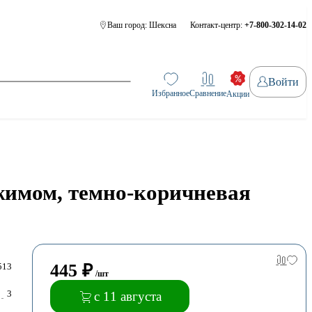
Ваш город:
Шексна
Контакт-центр:
+7-800-302-14-02
Войти
Избранное
Сравнение
Акции
жимом, темно-коричневая
445
₽
513
/шт
3
с 11 августа