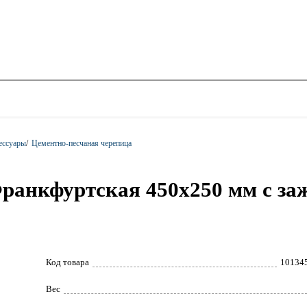
ессуары
/
Цементно-песчаная черепица
анкфуртская 450х250 мм с за
Код товара
10134
Вес