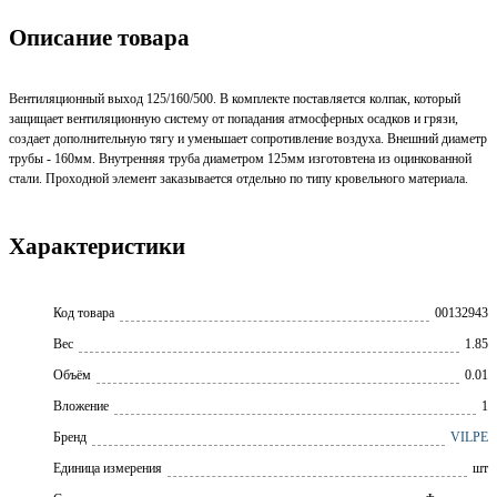
Описание товара
Вентиляционный выход 125/160/500. В комплекте поставляется колпак, который
защищает вентиляционную систему от попадания атмосферных осадков и грязи,
создает дополнительную тягу и уменьшает сопротивление воздуха. Внешний диаметр
трубы - 160мм. Внутренняя труба диаметром 125мм изготовтена из оцинкованной
стали. Проходной элемент заказывается отдельно по типу кровельного материала.
Характеристики
Код товара
00132943
Вес
1.85
Объём
0.01
Вложение
1
Бренд
VILPE
Единица измерения
шт