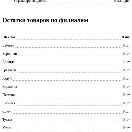
Страна производитель
Финляндия
Остатки товаров по филиалам
Шексна
0 шт
Бабаево
0 шт
Боровичи
0 шт
Вологда
1 шт
Грязовец
0 шт
Кадуй
0 шт
Кириллов
0 шт
Пестово
0 шт
Рыбинск
0 шт
Сокол
0 шт
Тутаев
0 шт
Углич
0 шт