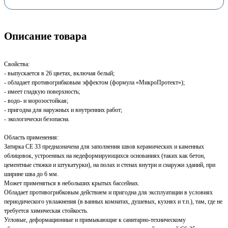
Описание товара
Свойства:
- выпускается в 26 цветах, включая белый;
- обладает противогрибковым эффектом (формула «МикроПротект»);
- имеет гладкую поверхность;
- водо- и морозостойкая;
- пригодна для наружных и внутренних работ;
- экологически безопасна.
Область применения:
Затирка CE 33 предназначена для заполнения швов керамических и каменных
облицовок, устроенных на недеформирующихся основаниях (таких как бетон,
цементные стяжки и штукатурки), на полах и стенах внутри и снаружи зданий, при
ширине шва до 6 мм.
Может применяться в небольших крытых бассейнах.
Обладает противогрибковым действием и пригодна для эксплуатации в условиях
периодического увлажнения (в ванных комнатах, душевых, кухнях и т.п.), там, где не
требуется химическая стойкость.
Угловые, деформационные и примыкающие к санитарно-техническому