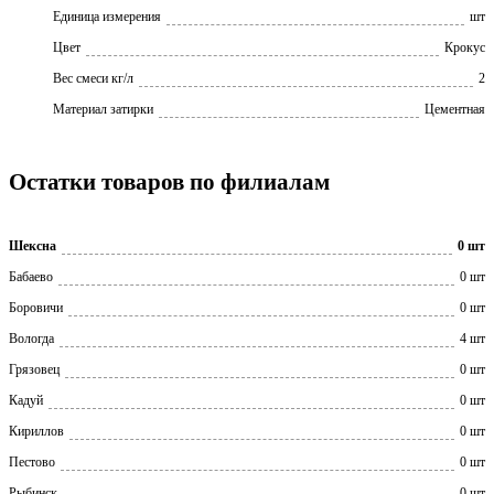
Единица измерения
шт
Цвет
Крокус
Вес смеси кг/л
2
Материал затирки
Цементная
Остатки товаров по филиалам
Шексна
0 шт
Бабаево
0 шт
Боровичи
0 шт
Вологда
4 шт
Грязовец
0 шт
Кадуй
0 шт
Кириллов
0 шт
Пестово
0 шт
Рыбинск
0 шт