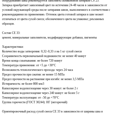
оборудованию швы рекомендуется заполнять силиконовой затиркой CS 25.
Затирка приобретает заявленный цвет по истечении 24-48 часов в зависимости от
условий окружающей среды после затирания швов, выполненного в соответствии с
рекомендациями по применению. Оттенок цвета готовой затирки в шве может
отличаться от цвета сухой смеси; обозначенного цвета на упаковке; рекламных
образцов.
Состав CE 33:
цемент, минеральные заполнители, модифицирующие добавки, пигменты
Характеристики:
Количество воды затворения: 0,32–0,33 л на 1 кг сухой смеси
Сохраняемость первоначальной подвижности: не менее 40 минут
Время конца схватывания: не более 720 минут
Температура применения: от +5 до +30°C
Возможность технологического прохода: через 24 часа
Предел прочности при сжатии: не менее 15 МПа
Предел прочности на растяжение при изгибе: не менее 3,5 МПа
Истираемость: не более 800 мм3
Капиллярное водопоглощение через 30 минут: не более 2 г
Капиллярное водопоглощение через 240 минут: не более 5 г
Температура эксплуатации: от –50 до +70°C
Группа горючести (ГОСТ 30244): НГ (негорючий)
Ориентировочный расход сухой смеси CE 33 в зависимости от ширины шва и