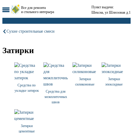
Пункт выдачи:
Все для ремонта
и стильного интерьера
Шексна, ул Шлюзовая д.1
Сухие строительные смеси
Затирки
Затирки
Затирки
силиконовые
эпоксидные
Средства по
укладке затирок
Средства для
межплиточных
швов
Затирки
цементные