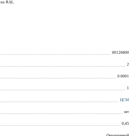
тах RAL.
00126800
2
0.0001
1
ЦСМ
шт
0,45
Окрашенный