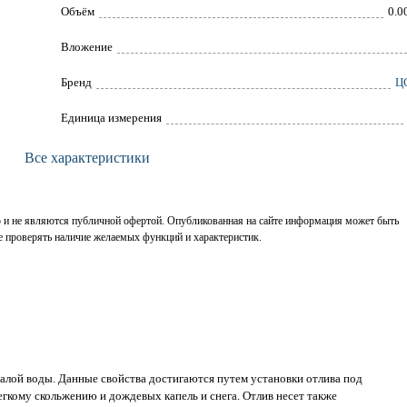
Объём
0.0
Вложение
Брeнд
Ц
Единица измерения
Все характеристики
р и не являются публичной офертой. Опубликованная на сайте информация может быть
е проверять наличие желаемых функций и характеристик.
алой воды. Данные свойства достигаются путем установки отлива под
гкому скольжению и дождевых капель и снега. Отлив несет также