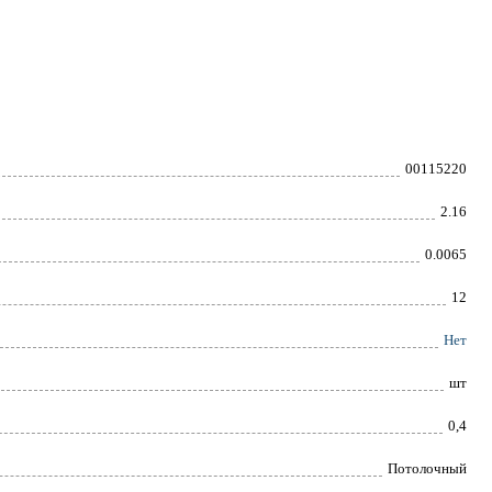
00115220
2.16
0.0065
12
Нет
шт
0,4
Потолочный