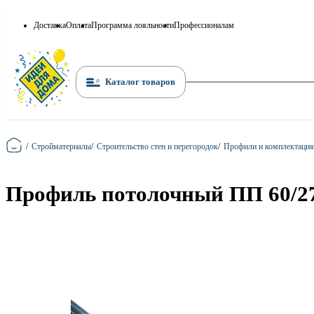
Доставка
Оплата
Программа лояльности
Профессионалам
Каталог товаров
Главная
/
Стройматериалы
/
Строительство стен и перегородок
/
Профили и комплектация
Профиль потолочный ПП 60/2