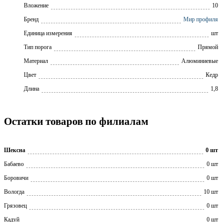
Вложение
10
Бренд
Мир профиля
Единица измерения
шт
Тип порога
Прямой
Материал
Алюминиевые
Цвет
Кедр
Длина
1,8
Остатки товаров по филиалам
Шексна
0 шт
Бабаево
0 шт
Боровичи
0 шт
Вологда
10 шт
Грязовец
0 шт
Кадуй
0 шт