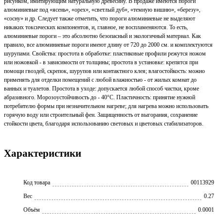
рисунком, имитирующим натуральную древесину. В продаже имеются пороги
алюминиевые под «ясень», «орех», «светлый дуб», «темную вишню», «березу»,
«сосну» и др. Следует также отметить, что пороги алюминиевые не выделяют
никаких токсических компонентов, и, главное, не воспламеняются. То есть,
алюминиевые пороги – это абсолютно безопасный и экологичный материал. Как
правило, все алюминиевые пороги имеют длину от 720 до 2000 см. и комплектуются
шурупами. Свойства: простота в обработке: пластиковые профили режутся ножом
или ножовкой - в зависимости от толщины; простота в установке: крепятся при
помощи гвоздей, скрепок, шурупов или контактного клея; влагостойкость: можно
применять для отделки помещений с любой влажностью - от жилых комнат до
ванных и туалетов. Простота в уходе: допускается любой способ чистки, кроме
абразивного. Морозоустойчивость до - 40°С. Пластичность: принятие нужной
потребителю формы при незначительном нагреве; для нагрева можно использовать
горячую воду или строительный фен. Защищенность от выгорания, сохранение
стойкости цвета, благодаря использованию световых и цветовых стабилизаторов.
Характеристики
Код товара
00113929
Вес
0.27
Объём
0.0001