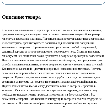
Описание товара
Современные алюминиевые пороги представляют собой металлические крепления,
предназначенные для фиксации краев различных напольных покрытий, например,
линолеума, ковролина, ламината. Пороги для пола предотвращают преждевременный
износ материала, препятствуют его поднятию под воздействием ежедневных
механических нагрузок. Пороги напольные представляют собой совершенный,
защитный вариант от износа околодверной поверхности пола. Ступени, покрытые
линолеумом или ламинатом, также нуждаются в защите от чрезмерных воздействий.
Пороги металлические – оптимальный вариант такой защиты, они продлевают срок
службы напольного покрытия, а также сохраняют эстетику внешнего вида ступеней.
Как известно, алюминий – достаточно прочный износостойкий материал. Поэтому
алюминиевые пороги избавят вас от частой замены изношенного напольного
покрытия. Кроме того, алюминиевые пороги удобно и выгодно использовать для
соединения линолеума или другого напольного материала небольшой ширины.
Пороги алюминиевые имеют массу достоинств, одно из которых – простота в
монтаже. Обычно стыковочные порожки крепятся на шурупах, для чего в полу
необходимо предварительно просверлить отверстия и вбить туда дюбеля. Все
алюминиевые пороги – это надежные конструкции, которые в отличие от дерева не
рассыхаются. Вы можете подобрать стыковочные пороги с любым текстурным