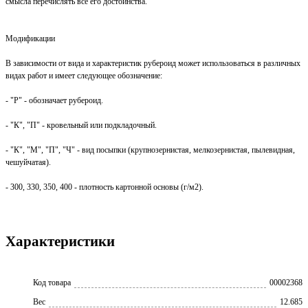
смысла перечислять все его достоинства.
Модификации
В зависимости от вида и характеристик рубероид может использоваться в различных
видах работ и имеет следующее обозначение:
- "Р" - обозначает рубероид.
- "К", "П" - кровельный или подкладочный.
- "К", "М", "П", "Ч" - вид посыпки (крупнозернистая, мелкозернистая, пылевидная,
чешуйчатая).
- 300, 330, 350, 400 - плотность картонной основы (г/м2).
Характеристики
Код товара
00002368
Вес
12.685