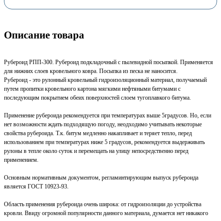
Описание товара
Рубероид РПП-300. Рубероид подкладочный с пылевидной посыпкой. Применяется
для нижних слоев кровельного ковра. Посыпка из песка не наносится.
Рубероид - это рулонный кровельный гидроизоляционный материал, получаемый
путем пропитки кровельного картона мягкими нефтяными битумами с
последующим покрытием обеих поверхностей слоем тугоплавкого битума.
Применение рубероида рекомендуется при температурах выше 5градусов. Но, если
нет возможности ждать подходящую погоду, неодходимо учитывать некоторые
свойства рубероида. Т.к. битум медленно накапливает и теряет тепло, перед
использованием при температурах ниже 5 градусов, рекомендуется выдерживать
рулоны в тепле около суток и перемещать на улицу непосредственно перед
применением.
Основным нормативным документом, регламинтирующим выпуск рубероида
является ГОСТ 10923-93.
Область применения рубероида очень широка: от гидроизоляции до устройства
кровли. Ввиду огромной популярности данного материала, думается нет никакого