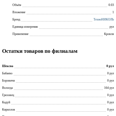
Объём
0.03
Вложение
1
Бренд
ТехноНИКОЛЬ
Единица измерения
рул
Применение
Кровля
Остатки товаров по филиалам
Шексна
0 рул
Бабаево
0 рул
Боровичи
0 рул
Вологда
164 рул
Грязовец
0 рул
Кадуй
0 рул
Кириллов
0 рул