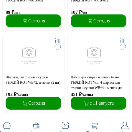
РЫЖИЙ КОТ WMB-002
РЫЖИЙ КОТ WMB-012
89
₽
107
₽
/шт
/шт
Сегодня
Сегодня
Шарики для стирки и сушки
Набор для стирки и сушки белья
РЫЖИЙ КОТ WB*2, пластик (2 шт)
РЫЖИЙ КОТ WL: 4 шарика для
стирки и сушки WB*4 и мешок для
стирки WMB-002*
192
₽
451
₽
/компл
/компл
Сегодня
с 11 августа