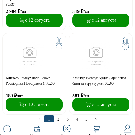
30x33
2 984
₽
319
₽
/шт
/шт
с 12 августа
с 12 августа
Клинкер Paradyz Ilario Brown
Клинкер Paradyz Ардис Дарк плита
Podstopnica Подступень 14,8x30
базовая структурная 30x60
189
₽
581
₽
/шт
/шт
с 12 августа
с 12 августа
<
1
2
3
4
5
>