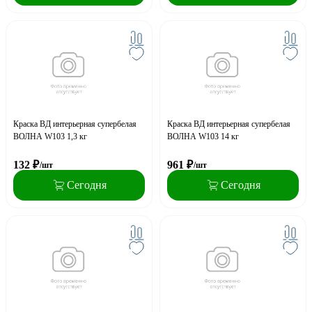
Краска ВД интерьерная супербелая
Краска ВД интерьерная супербелая
ВОЛНА W103 1,3 кг
ВОЛНА W103 14 кг
132
₽
961
₽
/шт
/шт
Сегодня
Сегодня