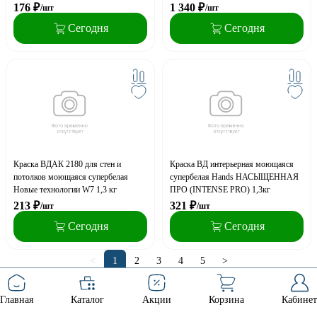
176
₽
1 340
₽
/шт
/шт
Сегодня
Сегодня
Краска ВДАК 2180 для стен и
Краска ВД интерьерная моющаяся
потолков моющаяся супербелая
супербелая Hands НАСЫЩЕННАЯ
Новые технологии W7 1,3 кг
ПРО (INTENSE PRO) 1,3кг
213
₽
321
₽
/шт
/шт
Сегодня
Сегодня
<
1
2
3
4
5
>
Главная
Каталог
Акции
Корзина
Кабинет