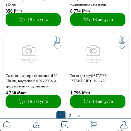
215 мм
удлиненными захватами
356
₽
8 774
₽
/шт
/шт
с 18 августа
с 18 августа
Съемник шарнирный внешний d 36 -
Тиски для труб STAYER
250 мм, внутренний d 30 - 200 мм,
"STANDARD", № 1 - 2"
трехзахватный с удлиненными
захватами, ЗУБР Профессионал
4 230
₽
1 796
₽
/шт
/шт
с 18 августа
с 18 августа
<
1
2
>