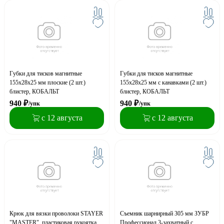
Губки для тисков магнитные
Губки для тисков магнитные
155х28х25 мм плоские (2 шт.)
155х28х25 мм с канавками (2 шт.)
блистер, КОБАЛЬТ
блистер, КОБАЛЬТ
940
₽
940
₽
/упк
/упк
с 12 августа
с 12 августа
Крюк для вязки проволоки STAYER
Съемник шарнирный 305 мм ЗУБР
"MASTER", пластиковая рукоятка,
Профессионал 3-захватный с