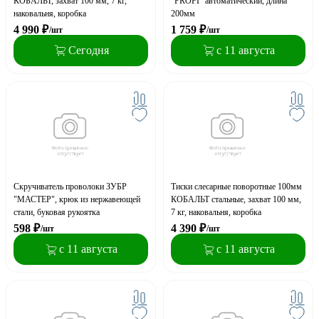
КОБАЛЬТ, захват 100 мм, 7 кг,
"PROFI" автоматический, длина
наковальня, коробка
200мм
4 990
₽
1 759
₽
/шт
/шт
Сегодня
с 11 августа
Скручиватель проволоки ЗУБР
Тиски слесарные поворотные 100мм
"МАСТЕР", крюк из нержавеющей
КОБАЛЬТ стальные, захват 100 мм,
стали, буковая рукоятка
7 кг, наковальня, коробка
598
₽
4 390
₽
/шт
/шт
с 11 августа
с 11 августа