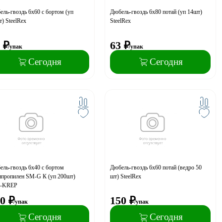
ль-гвоздь 6x60 с бортом (уп
Дюбель-гвоздь 6x80 потай (уп 14шт)
) SteelRex
SteelRex
₽
63
₽
/упак
/упак
Сегодня
Сегодня
ль-гвоздь 6x40 с бортом
Дюбель-гвоздь 6x60 потай (ведро 50
ипропилен SM-G К (уп 200шт)
шт) SteelRex
h-KREP
0
₽
150
₽
/упак
/упак
Сегодня
Сегодня