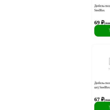
Дюбель-гвоз
SteelRex
69
₽
/упа
Дюбель-гвоз
шт) SteelRex
67
₽
/упа