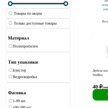
Дю
поли
упа
Товары по акции
По п
Только доступные товары
Материал
Полипропилен
Тип упаковки
Блистер
Дюбель-гвоз
SteelRex
Ведро/коробка
40
₽
/упа
Фасовка
1-99 шт.
100-499 шт.