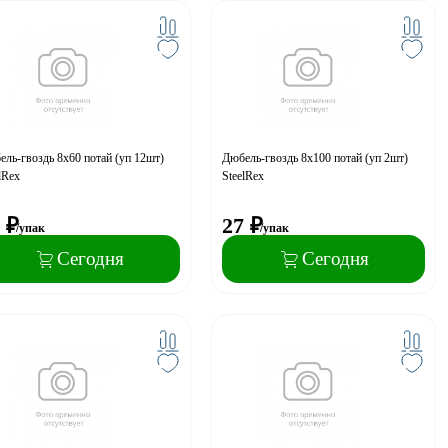
ль-гвоздь 8x60 потай (уп 12шт)
Дюбель-гвоздь 8x100 потай (уп 2шт)
lRex
SteelRex
₽
27
₽
/упак
/упак
Сегодня
Сегодня