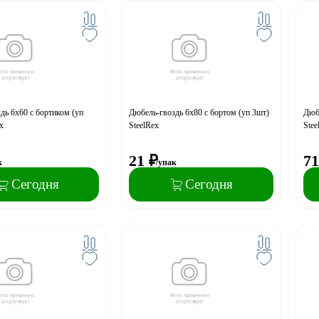
дь 6х60 с бортиком (уп
Дюбель-гвоздь 6х80 с бортом (уп 3шт)
Дюбе
x
SteelRex
Stee
21
₽
71
к
/упак
Сегодня
Сегодня