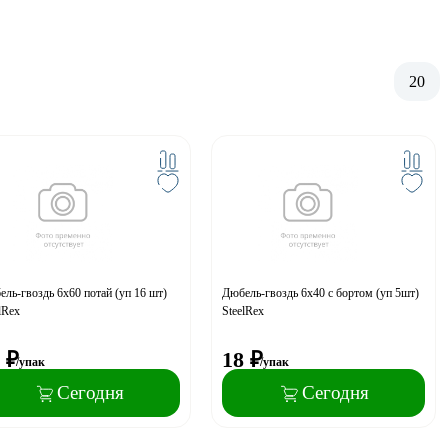
20
ль-гвоздь 6x60 потай (уп 16 шт)
Дюбель-гвоздь 6х40 с бортом (уп 5шт)
lRex
SteelRex
₽
18
₽
/упак
/упак
Сегодня
Сегодня