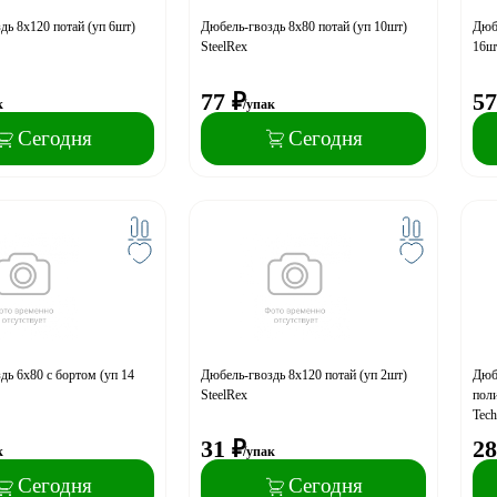
дь 8x120 потай (уп 6шт)
Дюбель-гвоздь 8x80 потай (уп 10шт)
Дюбе
SteelRex
16шт
77
₽
57
к
/упак
Сегодня
Сегодня
дь 6x80 с бортом (уп 14
Дюбель-гвоздь 8x120 потай (уп 2шт)
Дюбе
SteelRex
пол
Tec
31
₽
28
к
/упак
Сегодня
Сегодня