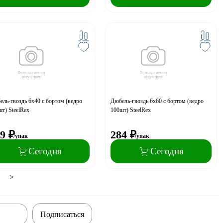
ль-гвоздь 6x40 с бортом (ведро
Дюбель-гвоздь 6x60 с бортом (ведро
т) SteelRex
100шт) SteelRex
9
₽
284
₽
/упак
/упак
Сегодня
Сегодня
>
Подписаться