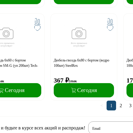
дь 6x60 с бортом
Дюбель-гвоздь 6х80 с бортом (ведро
Дюбе
н SM-G (уп 200шт) Tech-
100шт) SteelRex
100ш
367
₽
17
пак
/упак
Сегодня
Сегодня
<
1
2
3
 будьте в курсе всех акций и распродаж!
Email