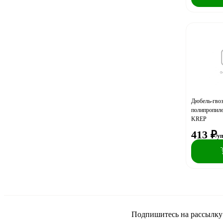
Дюбель-гвоз
полипропиле
KREP
413
₽
/у
Подпишитесь на рассылку и