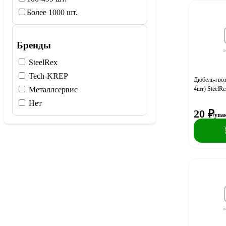
Более 1000 шт.
Бренды
SteelRex
Tech-KREP
Дюбель-гвоз
4шт) SteelRe
Металлсервис
Нет
20
₽
/упа