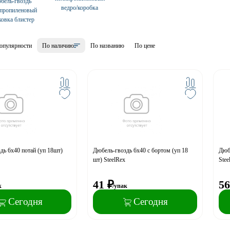
бель-гвоздь
ведро/коробка
пропиленовый
ковка блистер
опулярности
По наличию
По названию
По цене
дь 6x40 потай (уп 18шт)
Дюбель-гвоздь 6x40 с бортом (уп 18
Дюбе
шт) SteelRex
Stee
41
₽
56
к
/упак
Сегодня
Сегодня