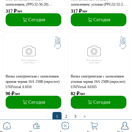
заземлением, (PPG32-50-20)
заземлением, угловая (PPG32-52-20)
STEKKER
STEKKER
317
₽
317
₽
/шт
/шт
Сегодня
Сегодня
Вилка электрическая с заземлением
Вилка электрическая с заземлением
прямая черная 16А 250В (еврослот)
угловая черная 16А 250В (еврослот)
UNIVersal А1010
UNIVersal А0105
90
₽
82
₽
/шт
/шт
Сегодня
Сегодня
<
1
2
3
>