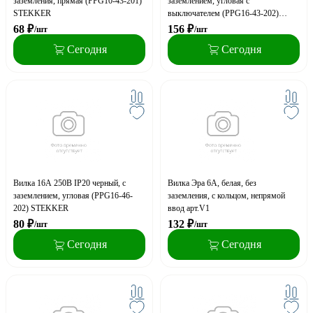
заземления, прямая (PPG10-43-201)
заземлением, угловая с
STEKKER
выключателем (PPG16-43-202)
STEKKER
68
₽
156
₽
/шт
/шт
Сегодня
Сегодня
Вилка 16А 250В IP20 черный, с
Вилка Эра 6А, белая, без
заземлением, угловая (PPG16-46-
заземления, с кольцом, непрямой
202) STEKKER
ввод арт.V1
80
₽
132
₽
/шт
/шт
Сегодня
Сегодня