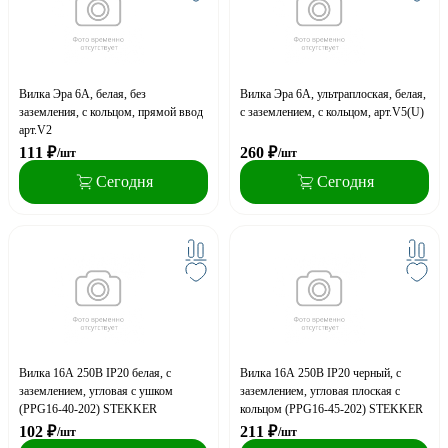
Вилка Эра 6А, белая, без
Вилка Эра 6А, ультраплоская, белая,
заземления, с кольцом, прямой ввод
с заземлением, с кольцом, арт.V5(U)
арт.V2
111
₽
260
₽
/шт
/шт
Сегодня
Сегодня
Вилка 16А 250В IP20 белая, с
Вилка 16А 250В IP20 черный, с
заземлением, угловая с ушком
заземлением, угловая плоская с
(PPG16-40-202) STEKKER
кольцом (PPG16-45-202) STEKKER
102
₽
211
₽
/шт
/шт