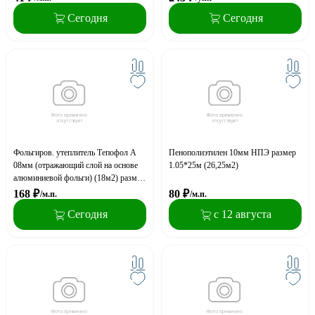
Сегодня
Сегодня
Фольгиров. утеплитель Тепофол А
Пенополиэтилен 10мм НПЭ размер
08мм (отражающий слой на основе
1.05*25м (26,25м2)
алюминиевой фольги) (18м2) размер
рулона 15м шириной 1,2м
168
₽
80
₽
/м.п.
/м.п.
Сегодня
с 12 августа