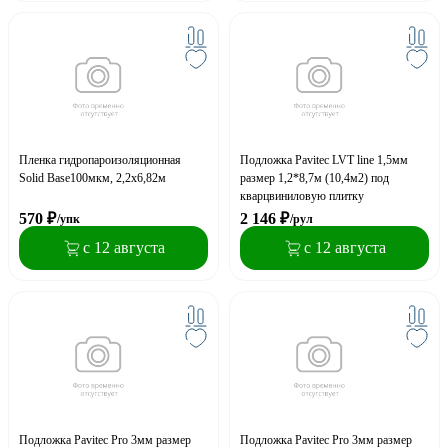
Пленка гидропароизоляционная
Подложка Pavitec LVT line 1,5мм
Solid Base100мкм, 2,2х6,82м
размер 1,2*8,7м (10,4м2) под
кварцвиниловую плитку
570
₽
2 146
₽
/упк
/рул
с 12 августа
с 12 августа
Подложка Pavitec Pro 3мм размер
Подложка Pavitec Pro 3мм размер