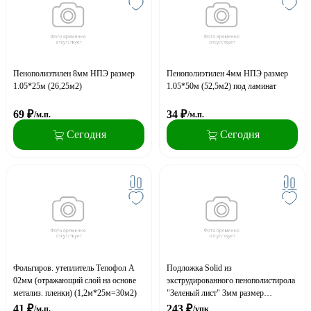
Пенополиэтилен 8мм НПЭ размер
Пенополиэтилен 4мм НПЭ размер
1.05*25м (26,25м2)
1.05*50м (52,5м2) под ламинат
69
₽
34
₽
/м.п.
/м.п.
Сегодня
Сегодня
Фольгиров. утеплитель Тепофол А
Подложка Solid из
02мм (отражающий слой на основе
экструдированного пенополистирола
метализ. пленки) (1,2м*25м=30м2)
"Зеленый лист" 3мм размер
1,00*0,5м (5м2) (зеленая)
41
₽
243
₽
/м.п.
/упк