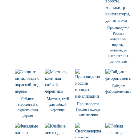
Производство
России
антеннные
вороты,
колпаки, p-
вентиляторы,
удлинители
Сайдинг
фиброцементный
Сайдинг
Мастика, клей
Производство
виниловый с
для гибкой
России выходы
окраской под
черепицы
канализации
дерево