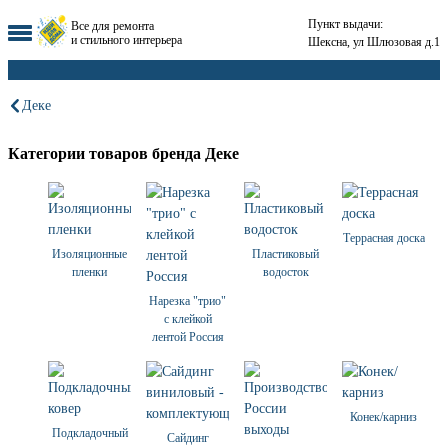
Пункт выдачи:
Все для ремонта
и стильного интерьера
Шексна, ул Шлюзовая д.1
Деке
Категории товаров бренда Деке
Террасная доска
Изоляционные
Пластиковый
пленки
водосток
Нарезка "трио"
с клейкой
лентой Россия
Конек/карниз
Подкладочный
Сайдинг