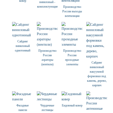
ковер
виниловый -
комплектующие
Производство
России выходы
вентиляции
Сайдинг
виниловый
однотонный
Производство
Производство
России
России
аэраторы
проходные
Сайдинг
(вентили)
элементы
виниловый
вакуумной
формовки под
камень, дерево,
кирпич
Фасадные
Чердачные
Ендовный ковер
панели
лестницы