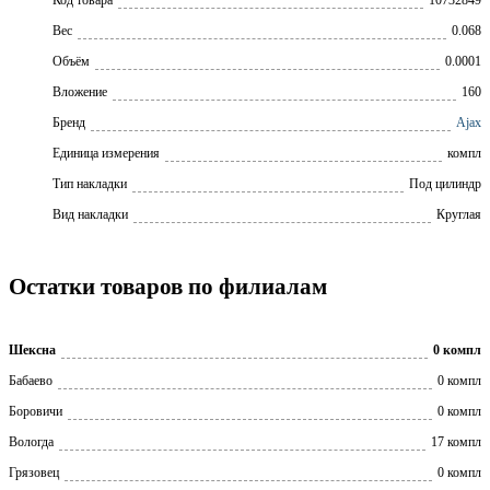
Вес
0.068
Объём
0.0001
Вложение
160
Бренд
Ajax
Единица измерения
компл
Тип накладки
Под цилиндр
Вид накладки
Круглая
Остатки товаров по филиалам
Шексна
0 компл
Бабаево
0 компл
Боровичи
0 компл
Вологда
17 компл
Грязовец
0 компл