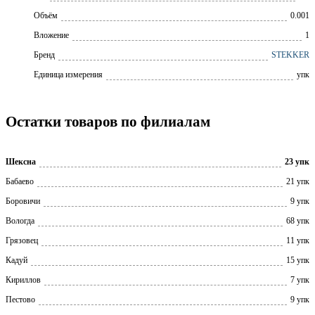
Объём
0.001
Вложение
1
Бренд
STEKKER
Единица измерения
упк
Остатки товаров по филиалам
Шексна
23 упк
Бабаево
21 упк
Боровичи
9 упк
Вологда
68 упк
Грязовец
11 упк
Кадуй
15 упк
Кириллов
7 упк
Пестово
9 упк