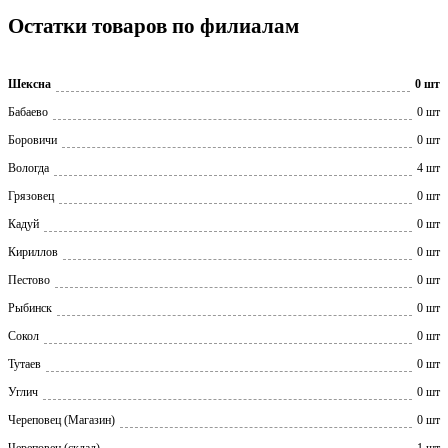
Остатки товаров по филиалам
Шексна
0 шт
Бабаево
0 шт
Боровичи
0 шт
Вологда
4 шт
Грязовец
0 шт
Кадуй
0 шт
Кириллов
0 шт
Пестово
0 шт
Рыбинск
0 шт
Сокол
0 шт
Тутаев
0 шт
Углич
0 шт
Череповец (Магазин)
0 шт
Череповец (склад)
1 шт