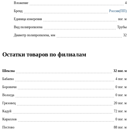
Вложение
4
Бренд
Россия(ПП)
Единица измерения
пог. м
Вид полипропилена
Трубы
Диаметр полипропилена, мм
32
Остатки товаров по филиалам
Шексна
32 пог. м
Бабаево
4 пог. м
Боровичи
0 пог. м
Вологда
0 пог. м
Грязовец
20 пог. м
Кадуй
72 пог. м
Кириллов
0 пог. м
Пестово
88 пог. м