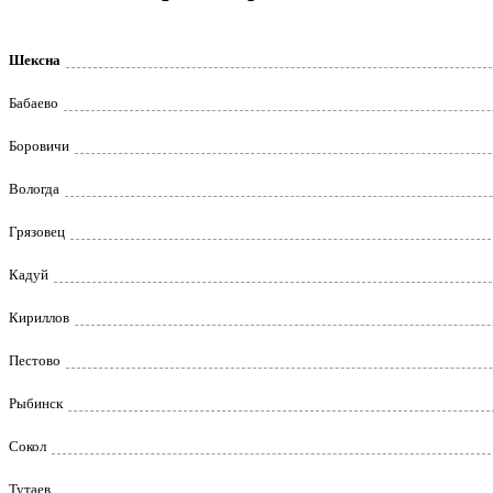
Шексна
Бабаево
Боровичи
Вологда
Грязовец
Кадуй
Кириллов
Пестово
Рыбинск
Сокол
Тутаев