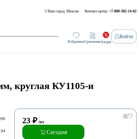
Ваш город:
Шексна
Контакт-центр:
+7-800-302-14-02
Войти
Избранное
Сравнение
Акции
м, круглая КУ1105-и
23
₽
206
/шт
.04
Сегодня