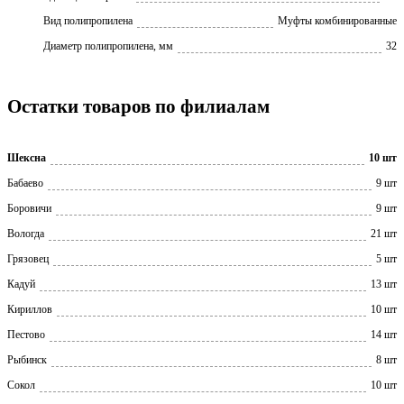
Вид полипропилена
Муфты комбинированные
Диаметр полипропилена, мм
32
Остатки товаров по филиалам
Шексна
10 шт
Бабаево
9 шт
Боровичи
9 шт
Вологда
21 шт
Грязовец
5 шт
Кадуй
13 шт
Кириллов
10 шт
Пестово
14 шт
Рыбинск
8 шт
Сокол
10 шт