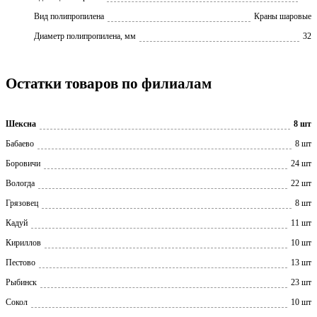
Вид полипропилена
Краны шаровые
Диаметр полипропилена, мм
32
Остатки товаров по филиалам
Шексна
8 шт
Бабаево
8 шт
Боровичи
24 шт
Вологда
22 шт
Грязовец
8 шт
Кадуй
11 шт
Кириллов
10 шт
Пестово
13 шт
Рыбинск
23 шт
Сокол
10 шт