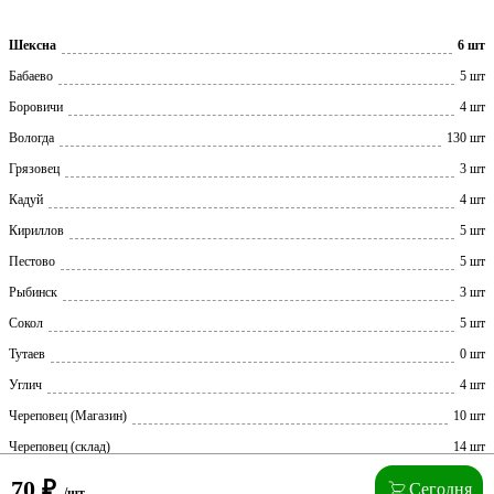
Шексна
6 шт
Бабаево
5 шт
Боровичи
4 шт
Вологда
130 шт
Грязовец
3 шт
Кадуй
4 шт
Кириллов
5 шт
Пестово
5 шт
Рыбинск
3 шт
Сокол
5 шт
Тутаев
0 шт
Углич
4 шт
Череповец (Магазин)
10 шт
Череповец (склад)
14 шт
70
₽
Сегодня
/шт