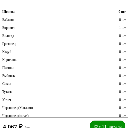
Шексна
0 шт
Бабаево
0 шт
Боровичи
1 шт
Вологда
0 шт
Грязовец
0 шт
Кадуй
0 шт
Кириллов
0 шт
Пестово
0 шт
Рыбинск
0 шт
Сокол
0 шт
Тутаев
0 шт
Углич
0 шт
Череповец (Магазин)
0 шт
Череповец (склад)
0 шт
4 067
₽
с 11 августа
/шт