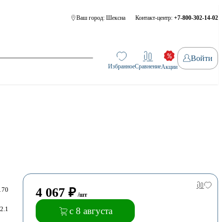
Ваш город:
Шексна
Контакт-центр:
+7-800-302-14-02
Войти
Избранное
Сравнение
Акции
4 067
₽
170
/шт
2.1
с 8 августа