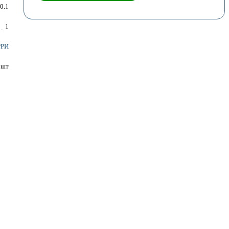
0.1
1
РРИ
шт