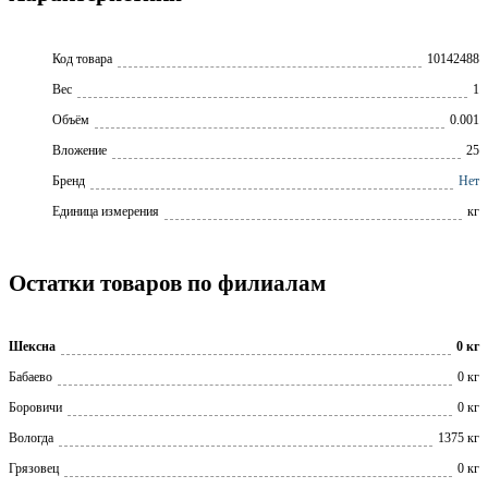
Код товара
10142488
Вес
1
Объём
0.001
Вложение
25
Бренд
Нет
Единица измерения
кг
Остатки товаров по филиалам
Шексна
0 кг
Бабаево
0 кг
Боровичи
0 кг
Вологда
1375 кг
Грязовец
0 кг