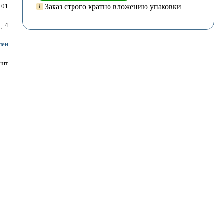
Заказ строго кратно вложению упаковки
.01
4
лен
шт