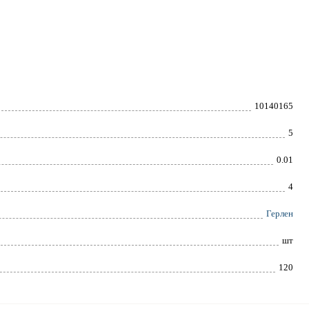
10140165
5
0.01
4
Герлен
шт
120