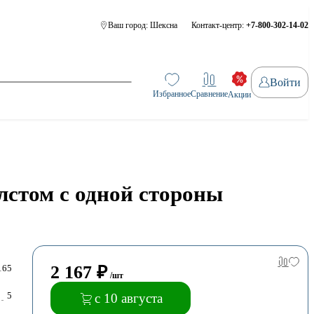
Ваш город:
Шексна
Контакт-центр:
+7-800-302-14-02
Войти
Избранное
Сравнение
Акции
лстом с одной стороны
2 167
₽
165
/шт
5
с 10 августа