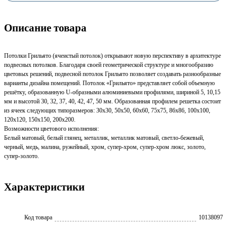
Описание товара
Потолки Грильято (ячеистый потолок) открывают новую перспективу в архитектуре
подвесных потолков. Благодаря своей геометрической структуре и многообразию
цветовых решений, подвесной потолок Грильято позволяет создавать разнообразные
варианты дизайна помещений. Потолок «Грильято» представляет собой объемную
решётку, образованную U-образными алюминиевыми профилями, шириной 5, 10,15
мм и высотой 30, 32, 37, 40, 42, 47, 50 мм. Образованная профилем решетка состоит
из ячеек следующих типоразмеров: 30х30, 50х50, 60х60, 75х75, 86х86, 100х100,
120х120, 150х150, 200х200.
Возможности цветового исполнения:
Белый матовый, белый глянец, металлик, металлик матовый, светло-бежевый,
черный, медь, малина, ружейный, хром, супер-хром, супер-хром люкс, золото,
супер-золото.
Характеристики
Код товара
10138097