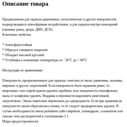
Описание товара
Предназначена для окраски деревянных, металлических и других поверхностей,
подвергающихся атмосферным воздействиям, и для окраски внутри помещений
(оконные рамы, двери, ДВП, ДСП).
Ключевые свойства:
* Атмосферостойкая
* Образует глянцевое покрытие
* Обладает высокой адгезией
* Устойчива к изменению температуры от - 50°С до + 60°С
Инструкция по применению:
Поверхность, предназначенную для окраски, очистить от пыли, ржавчины, окалины,
жировых и других загрязнений. Если поверхность была окрашена ранее, то
непрочные слои старой краски удалить скребком, всю поверхность отшлифовать,
пыль от шлифовки удалить. Впадины и неровности выровнять шпатлевкой,
загрунтовать. Эмаль тщательно перемешать до однородности. Если при хранении на
поверхности эмали образовалась пленка, то ее следует предварительно удалить. В
случае необходимости эмаль разбавить уайт-спиритом, скипидаром, сольвентом или
смесью этих растворителей в соотношении 1:1.
Меры предосторожности: