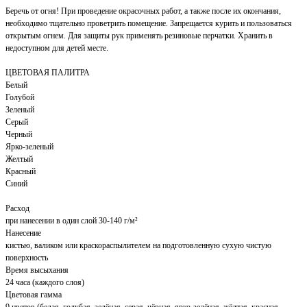
Беречь от огня! При проведение окрасочных работ, а также после их окончания,
необходимо тщательно проветрить помещение. Запрещается курить и пользоваться
открытым огнем. Для защиты рук применять резиновые перчатки. Хранить в
недоступном для детей месте.
ЦВЕТОВАЯ ПАЛИТРА
Белый
Голубой
Зеленый
Серый
Черный
Ярко-зеленый
Желтый
Красный
Синий
Расход
при нанесении в один слой 30-140 г/м²
Нанесение
кистью, валиком или краскораспылителем на подготовленную сухую чистую
поверхность
Время высыхания
24 часа (каждого слоя)
Цветовая гамма
9 цветов (белая, голубая, зелёная, серая, чёрная, ярко-зелёная, жёлтая, красная,