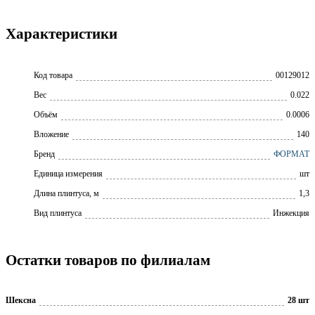
Характеристики
Код товара
00129012
Вес
0.022
Объём
0.0006
Вложение
140
Бренд
ФОРМАТ
Единица измерения
шт
Длина плинтуса, м
1,3
Вид плинтуса
Инжекция
Остатки товаров по филиалам
Шексна
28 шт