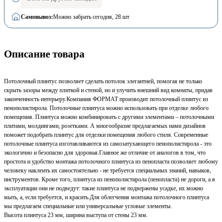
Самовывоз:
Можно забрать сегодня
, 28 шт
Описание товара
Потолочный плинтус позволяет сделать потолок элегантней, помогая не только
скрыть зазоры между плиткой и стеной, но и улучить внешний вид комнаты, придав
законченность интерьеру.Компания ФОРМАТ производит потолочный плинтус из
пенополистирола. Потолочные плинтуса можно использовать при отделке любого
помещения. Плинтуса можно комбинировать с другими элементами – потолочными
плитами, молдингами, розетками. А многообразие предлагаемых нами дизайнов
поможет подобрать плинтус для отделки помещения любого стиля. Современные
потолочные плинтуса изготавливаются из самозатухающего пенополистирола - это
экологично и безопасно для здоровья.Главное же отличие от аналогов в том, что
простота и удобство монтажа потолочного плинтуса из пенопласта позволяет любому
человеку наклеить их самостоятельно - не требуется специальных знаний, навыков,
инструментов. Кроме того, плинтуса из пенополистирола (пенопласта) не дороги, а в
эксплуатации они не подведут: такие плинтуса не подвержены усадке, их можно
мыть, а, если требуется, и красить.Для облегчения монтажа потолочного плинтуса
мы предлагаем специальные или универсальные угловые элементы.
Высота плинтуса 23 мм, ширина выступа от стены 23 мм.