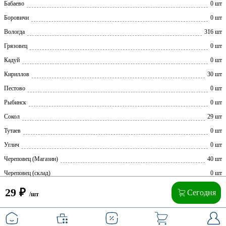
Бабаево
0 шт
Боровичи
0 шт
Вологда
316 шт
Грязовец
0 шт
Кадуй
0 шт
Кириллов
30 шт
Пестово
0 шт
Рыбинск
0 шт
Сокол
29 шт
Тутаев
0 шт
Углич
0 шт
Череповец (Магазин)
40 шт
Череповец (склад)
0 шт
29
₽
Сегодня
/шт