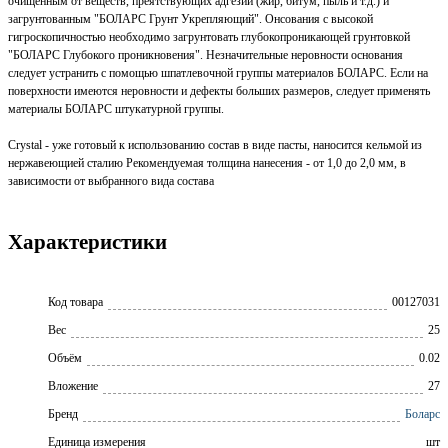
очищенным от веществ, преятствующих адгезии (жир, битум, пыль и т.д.) и
загрунтованным "БОЛАРС Грунт Укрепляющий". Онсования с высокой
гигроскопичностью необходимо загрунтовать глубокопроникающей грунтовкой
"БОЛАРС Глубокого проникновения". Незначительные неровности основания
следует устранить с помощью шпатлевочной группы материалов БОЛАРС. Если на
поверхности имеются неровности и дефекты больших размеров, следует применять
материалы БОЛАРС штукатурной группы.
Crystal - уже готовый к использованию состав в виде пасты, наносится кельмой из
нержавеющией сталию Рекомендуемая толщина нанесения - от 1,0 до 2,0 мм, в
зависимости от выбранного вида состава
Характеристики
Код товара
00127031
Вес
25
Объём
0.02
Вложение
27
Бренд
Боларс
Единица измерения
шт