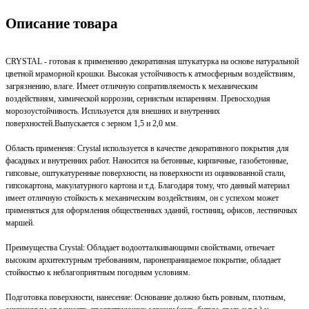
Описание товара
CRYSTAL - готовая к применению декоративная штукатурка на основе натуральной
цветной мраморной крошки. Высокая устойчивость к атмосферным воздействиям,
загрязнению, влаге. Имеет отличную сопративляемость к механическим
воздействиям, химической коррозии, сернистым испарениям. Превосходная
морозоустойчивость. Испльзуется для внешних и внутренних
поверхностей.Выпускается с зерном 1,5 и 2,0 мм.
Область применеия: Crystal используется в качестве декоративного покрытия для
фасадных и внутренних работ. Наносится на бетонные, кирпичные, газобетонные,
гипсовые, оштукатуренные поверхности, на поверхности из оцинкованной стали,
гипсокартона, макулатурного картона и т.д. Благодаря тому, что данный материал
имеет отличную стойкость к механическим воздействиям, он с успехом может
применяться для оформления общественных зданий, гостиниц, офисов, лестничных
маршей.
Преимущества Crystal: Обладает водоотталкивающими свойствами, отвечает
высоким архитектурным требованиям, паронепраницаемое покрытие, обладает
стойкостью к неблагоприятным погодным условиям.
Подготовка поверхности, нанесение: Основание должно быть ровным, плотным,