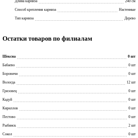
Длина карниза
240 см
Способ крепления карниза
Настенные
Тип карниза
Дерево
Остатки товаров по филиалам
Шексна
0 шт
Бабаево
0 шт
Боровичи
0 шт
Вологда
12 шт
Грязовец
0 шт
Кадуй
0 шт
Кириллов
0 шт
Пестово
0 шт
Рыбинск
2 шт
Сокол
0 шт