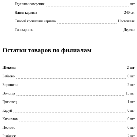
Единица измерения
шт
Длина карниза
240 см
Способ крепления карниза
Настенные
Тип карниза
Дерево
Остатки товаров по филиалам
Шексна
2 шт
Бабаево
0 шт
Боровичи
2 шт
Вологда
15 шт
Грязовец
1 шт
Кадуй
0 шт
Кириллов
0 шт
Пестово
0 шт
Рыбинск
2 шт