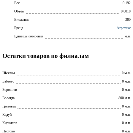
Вес
0.192
Объём
0.0018
Вложение
200
Бренд
Агротекс
Единица измерения
м.п.
Остатки товаров по филиалам
Шексна
0 м.п.
Бабаево
0 м.п.
Боровичи
0 м.п.
Вологда
800 м.п.
Грязовец
0 м.п.
Кадуй
0 м.п.
Кириллов
0 м.п.
Пестово
0 м.п.