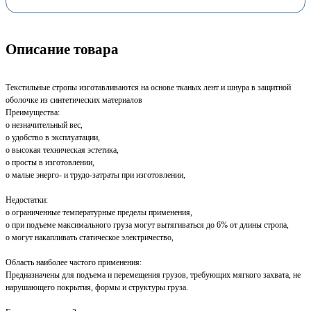
Описание товара
Текстильные стропы изготавливаются на основе тканых лент и шнура в защитной
оболочке из синтетических материалов
Преимущества:
o незначительный вес,
o удобство в эксплуатации,
o высокая техническая эстетика,
o просты в изготовлении,
o малые энерго- и трудо-затраты при изготовлении,
Недостатки:
o ограниченные температурные пределы применения,
o при подъеме максимального груза могут вытягиваться до 6% от длины стропа,
o могут накапливать статическое электричество,
Область наиболее частого применения:
Предназначены для подъема и перемещения грузов, требующих мягкого захвата, не
нарушающего покрытия, формы и структуры груза.