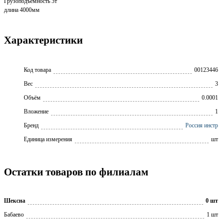
Грузоподъемность 3т
длина 4000мм
Характеристики
Код товара
00123446
Вес
3
Объём
0.0001
Вложение
1
Бренд
Россия инстр
Единица измерения
шт
Остатки товаров по филиалам
Шексна
0 шт
Бабаево
1 шт