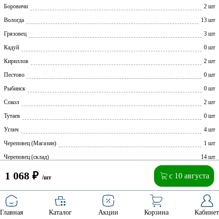
Боровичи
2 шт
Вологда
13 шт
Грязовец
3 шт
Кадуй
0 шт
Кириллов
2 шт
Пестово
0 шт
Рыбинск
0 шт
Сокол
2 шт
Тутаев
0 шт
Углич
4 шт
Череповец (Магазин)
1 шт
Череповец (склад)
14 шт
1 068
₽
с 10 августа
/шт
Главная
Каталог
Акции
Корзина
Кабинет