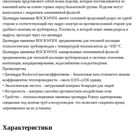
связующем представляют собой полые изделия, которые изготавливаются из
каменной ваты на основе горных пород базальтовой группы. Изделия могут
выпускаться с покрытием алюминиевой фольгой.
Цилиндры навивные ROCKWOOL имеют сплошной продольный разрез по одной
стороне и соответствующий ему надрез изнутри на противоположной стороне для
удобного монтажа на трубопровод. Плоскость, в которой лежат линии разреза и
надреза, проходит через ось цилиндра.
Цилиндры навивные ROCKWOOL предназначены для тепловой изоляции
технологических трубопроводов с температурой теплоносителя до +650 °С.
Цилиндры навивные ROCKWOOL кашированные алюминиевой фольгой
предназначены для тепловой изоляции трубопроводов в системах отопления,
вентиляции, кондиционирования, водоснабжения и водоотведения.
Преимущества
• Цилиндры Rockwool высокоэффективны – базальтовая вата отличается низким
коэффициентом теплопроводности – около 0,035-о,036 единиц
• Экологическая чистота – натуральный материал безвреден для людей
• Негорючесть – материал способен противостоять воздействию огня
• Удобство – теплоизоляционные навивные цилиндры Роквул адаптированы
специально под монтаж труб и воздуховодов, что позволяет сократить время,
затрачиваемое на их установку
Характеристики