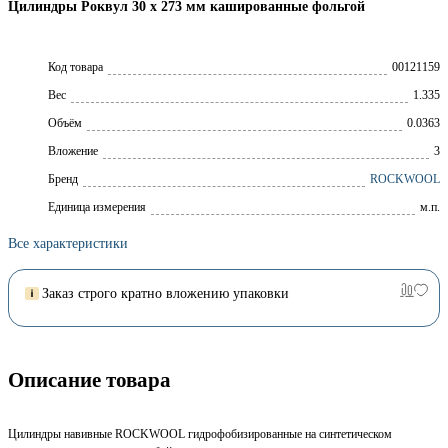
Цилиндры Роквул 30 x 273 мм кашированные фольгой
Код товара
00121159
Вес
1.335
Объём
0.0363
Вложение
3
Брeнд
ROCKWOOL
Единица измерения
м.п.
Все характеристики
Заказ строго кратно вложению упаковки
Описание товара
Цилиндры навивные ROCKWOOL гидрофобизированные на синтетическом